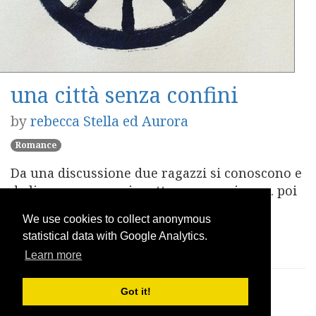
una città senza confini
by
rebecca Stella ed Aurora
Romance
Da una discussione due ragazzi si conoscono e
da li ceneranno e si metteranno assieme... poi
è tutto da scoprire!
We use cookies to collect anonymous
statistical data with Google Analytics.
Play
Learn more
Got it!