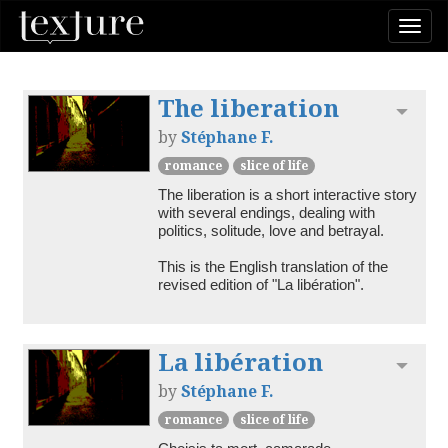
Togg
navi
The liberation
Toggl
by
Stéphane F.
romance
slice of life
The liberation is a short interactive story 
with several endings, dealing with 
politics, solitude, love and betrayal.

This is the English translation of the 
revised edition of "La libération".
La libération
Toggl
by
Stéphane F.
romance
slice of life